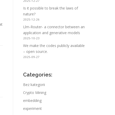
2025-12-27
Is it possible to break the laws of
nature?
2025-12-26
at
Llm-Router- a connector between an
application and generative models
2025-10-23
We make the codes publicly available
– open source.
2025-09-27
Categories:
Bez kategorii
Crypto Mining
embedding
experiment