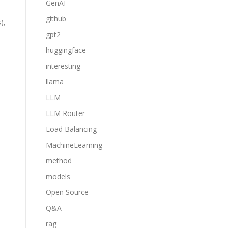
GenAI
github
),
gpt2
huggingface
interesting
llama
LLM
LLM Router
Load Balancing
MachineLearning
method
models
Open Source
Q&A
rag