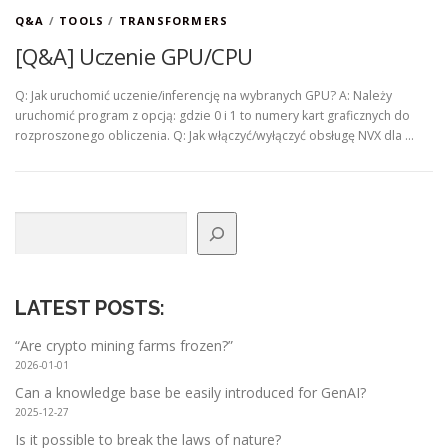
Q&A
/
TOOLS
/
TRANSFORMERS
[Q&A] Uczenie GPU/CPU
Q: Jak uruchomić uczenie/inferencję na wybranych GPU? A: Należy
uruchomić program z opcją: gdzie 0 i 1 to numery kart graficznych do
rozproszonego obliczenia. Q: Jak włączyć/wyłączyć obsługę NVX dla …
Search
LATEST POSTS
:
“Are crypto mining farms frozen?”
2026-01-01
Can a knowledge base be easily introduced for GenAI?
2025-12-27
Is it possible to break the laws of nature?