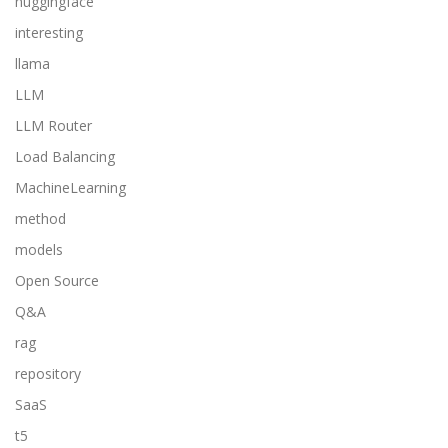
huggingface
interesting
llama
LLM
LLM Router
Load Balancing
MachineLearning
method
models
Open Source
Q&A
rag
repository
SaaS
t5