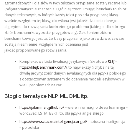
zgromadzonych i dla słów w tych tekstach przypisane zostały ręcznie lub
(pół)automatycznie znaczenia. Ogólniej rzecz ujmując, benchark to zbiór
danych tekstowych, w których każdy tekst posiada przypisaną klasą. I
właśnie względem tej klasy, określana jest jakość działania danego
algorytmu do rozwiązania konkretnego problemu (takiego, dla którego
zbiór benchamrkowy został przygotowany). Założeniem zbioru
benchamrkowego jest to, że klasy przypisane jako prawdziwe, zawsze
zostają niezmienne, względem nich oceniana jest
jakość proponowanego rozwiązania.
Kompleksowa Lista Ewaluacji Językowych (skrótowo
KLEJ
–
https://klejbenchmark.com/
), to największy (i chyba na tę
chwilę jedyny) zbiór danych ewaluacyjnych dla języka polskiego
z dostarczonym systemem do oceniania modeli językowych w
wielu problemach na raz.
Blogi o tematyce NLP, ML, DML itp.
https://jalammar.github.io/
– wiele informacji o deep learningu –
word2vec, LSTM, BERT itp. dla języka angielskiego
https://www.sztucznainteligencja.org.pl/
– sztuczna inteligencja
– po polsku