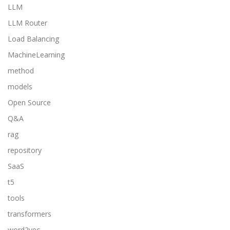
LLM
LLM Router
Load Balancing
MachineLearning
method
models
Open Source
Q&A
rag
repository
SaaS
t5
tools
transformers
word2vec