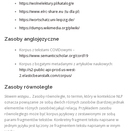
https://wolnelektury.pl/katalog/
e
https://www.elrc-share.eu
(
tu dla pl
)
https://wortschatz.uni-leipzig.de/
https://dumps.wikimedia.org/plwiki/
Zasoby anglojęzyczne
Korpus z tekstami COVIDowymi –
https://www.semanticscholar.org/cord19
Korpus z bogatymi metadanymi z artykułów naukowych:
http://s2-public-api-prod.us-west-
2.elasticbeanstalk.com/corpus/
Zasoby równoległe
Słowem wstępu…
Zasoby równoległe, to termin, który w kontekście NLP
oznacza powiązanie ze sobą dwóch różnych zasobów (bardziej jednak
elementów różnych zasobów) jakąś relacją. Przykładem zasobu
równoległego może być korpus językowy z zestawionymi ze sobą
parami fragmentów tekstów. Konkretny fragment tekstu napisane w
jednym języku jest łączony ze fragmentem tekstu napisanym w innym