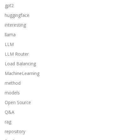
gpt2
huggingface
interesting
llama
LLM
LLM Router
Load Balancing
MachineLearning
method
models
Open Source
Q&A
rag
repository