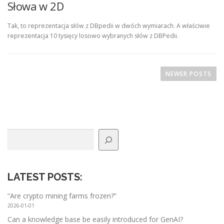
Słowa w 2D
Tak, to reprezentacja słów z DBpedii w dwóch wymiarach. A właściwie
reprezentacja 10 tysięcy losowo wybranych słów z DBPedii.
P
o
NEWER POSTS
s
t
s
n
Search
a
v
i
g
LATEST POSTS
:
a
“Are crypto mining farms frozen?”
t
2026-01-01
i
Can a knowledge base be easily introduced for GenAI?