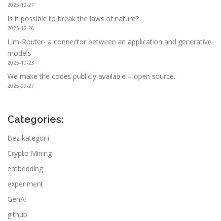
o
2025-12-27
n
Is it possible to break the laws of nature?
2025-12-26
Llm-Router- a connector between an application and generative
models
2025-10-23
We make the codes publicly available – open source.
2025-09-27
Categories:
Bez kategorii
Crypto Mining
embedding
experiment
GenAI
github