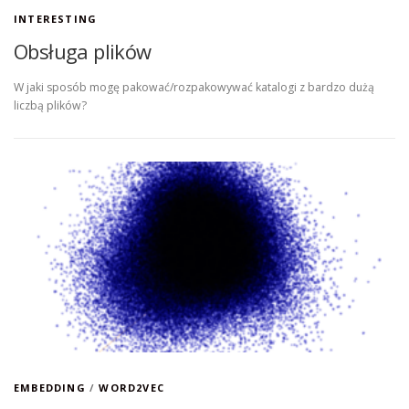
INTERESTING
Obsługa plików
W jaki sposób mogę pakować/rozpakowywać katalogi z bardzo dużą
liczbą plików?
EMBEDDING
/
WORD2VEC